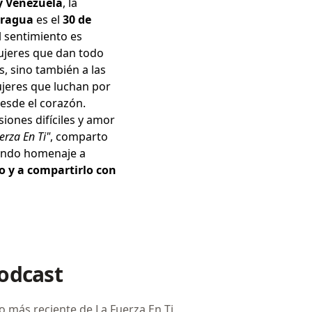
y Venezuela
, la
aragua
es el
30 de
l sentimiento es
ujeres que dan todo
, sino también a las
ujeres que luchan por
esde el corazón.
siones difíciles y amor
erza En Ti"
, comparto
rindo homenaje a
lo y a compartirlo con
podcast
io más reciente de La Fuerza En Ti