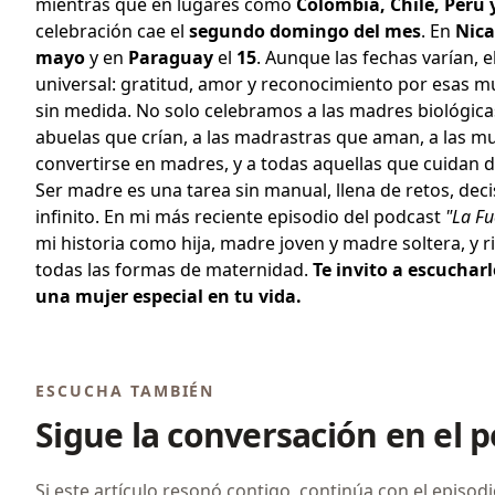
mientras que en lugares como
Colombia, Chile, Perú 
celebración cae el
segundo domingo del mes
. En
Nic
mayo
y en
Paraguay
el
15
. Aunque las fechas varían, e
universal: gratitud, amor y reconocimiento por esas m
sin medida. No solo celebramos a las madres biológicas
abuelas que crían, a las madrastras que aman, a las m
convertirse en madres, y a todas aquellas que cuidan d
Ser madre es una tarea sin manual, llena de retos, deci
infinito. En mi más reciente episodio del podcast
"La Fu
mi historia como hija, madre joven y madre soltera, y 
todas las formas de maternidad.
Te invito a escuchar
una mujer especial en tu vida.
ESCUCHA TAMBIÉN
Sigue la conversación en el 
Si este artículo resonó contigo, continúa con el episod