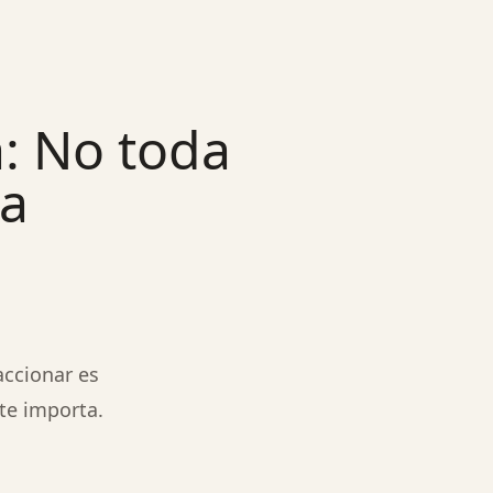
a: No toda
a
accionar es
te importa.